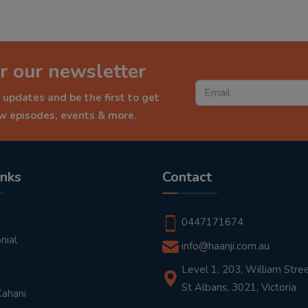
r our newsletter
 updates and be the first to get
ew episodes, events & more.
inks
Contact
t
0447171674
nial
info@haanji.com.au
Level 1, 203, William Stree
St Albans, 3021, Victoria
Kahani