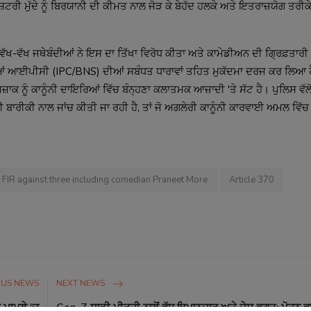
਼ਟਰੀ ਮੁੱਦੇ ਨੂੰ ਬਿਰਯਾਨੀ ਦੀ ਕੀਮਤ ਨਾਲ ਜੋੜ ਕੇ ਬੇਹੱਦ ਹਲਕੇ ਅਤੇ ਇਤਰਾਜ਼ਯੋਗ ਤਰੀਕੇ
ੱਖ-ਵੱਖ ਜਥੇਬੰਦੀਆਂ ਨੇ ਇਸ ਦਾ ਤਿੱਖਾ ਵਿਰੋਧ ਕੀਤਾ ਅਤੇ ਕਾਮੇਡੀਅਨ ਦੀ ਗ੍ਰਿਫ਼ਤਾਰੀ
ਖਦਿਆਂ ਆਈਪੀਸੀ (IPC/BNS) ਦੀਆਂ ਸਬੰਧਤ ਧਾਰਾਵਾਂ ਤਹਿਤ ਮੁਕੱਦਮਾ ਦਰਜ ਕਰ ਲਿਆ ਹੈ।
-ਮਜ਼ਾਕ ਨੂੰ ਕਾਨੂੰਨੀ ਦਾਇਰਿਆਂ ਵਿੱਚ ਬੰਨ੍ਹਣਾ ਕਲਾਤਮਕ ਆਜ਼ਾਦੀ 'ਤੇ ਸੱਟ ਹੈ। ਪੁਲਿਸ ਵੱ
ੀ ਬਾਰੀਕੀ ਨਾਲ ਜਾਂਚ ਕੀਤੀ ਜਾ ਰਹੀ ਹੈ, ਤਾਂ ਜੋ ਅਗਲੇਰੀ ਕਾਨੂੰਨੀ ਕਾਰਵਾਈ ਅਮਲ ਵਿੱ
FIR against three including comedian Praneet More
Article 370
OUS NEWS
NEXT NEWS
 ਮਾਮਲੇ 'ਚ
Gen-Z ਸਾਡੀ ਪੀੜ੍ਹੀ ਨਾਲੋਂ ਵੱਧ ਇਮਾਨਦਾਰ ਅਤੇ ਦੇਸ਼ ਭਗਤ: ਮੋਹਨ 