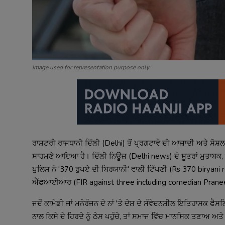
Image used for representation purpose only
ਰਾਸ਼ਟਰੀ ਰਾਜਧਾਨੀ ਦਿੱਲੀ (Delhi) ਤੋਂ ਪ੍ਰਗਟਾਵੇ ਦੀ ਆਜ਼ਾਦੀ ਅਤੇ ਸੋ
ਸਾਹਮਣੇ ਆਇਆ ਹੈ। ਦਿੱਲੀ ਨਿਊਜ਼ (Delhi news) ਦੇ ਸੂਤਰਾਂ ਮੁਤਾਬਕ, ਇੱ
ਪੁਲਿਸ ਨੇ '370 ਰੁਪਏ ਦੀ ਬਿਰਯਾਨੀ' ਵਾਲੀ ਟਿੱਪਣੀ (Rs 370 biryani r
ਐੱਫਆਈਆਰ (FIR against three including comedian Prane
ਜਦੋਂ ਕਾਮੇਡੀ ਜਾਂ ਮਨੋਰੰਜਨ ਦੇ ਨਾਂ 'ਤੇ ਦੇਸ਼ ਦੇ ਸੰਵੇਦਨਸ਼ੀਲ ਇਤਿਹਾਸਕ ਫੈ
ਨਾਲ ਕਿਸੇ ਦੇ ਹਿਰਦੇ ਨੂੰ ਠੇਸ ਪਹੁੰਚੇ, ਤਾਂ ਸਮਾਜ ਵਿੱਚ ਮਾਨਸਿਕ ਤਣਾਅ ਅ