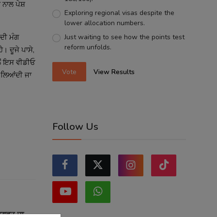
 ਨਾਲ ਪੇਸ਼
Exploring regional visas despite the
lower allocation numbers.
Just waiting to see how the points test
 ਦੀ ਮੰਗ
reform unfolds.
 ਦੂਜੇ ਪਾਸੇ,
ਲੋਂ ਇਸ ਵੀਡੀਓ
Vote
View Results
ਚ ਲਿਆਂਦੀ ਜਾ
Follow Us
ਭਾਗਵਤ ਦਾ