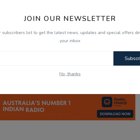
ਤ ਮਾਨ '...
ਵੱਡਾ ਬਿਆਨ
JOIN OUR NEWSLETTER
r subscribers list to get the latest news, updates and special offers dir
your inbox
0
0
0
0
Subscr
nny
Angry
Sad
Wow
No, thanks