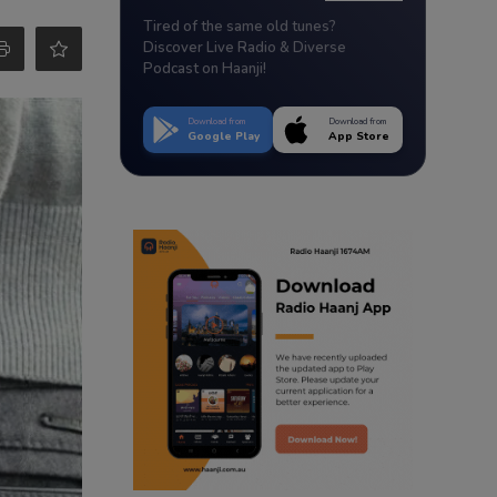
Tired of the same old tunes?
Discover Live Radio & Diverse
Podcast on Haanji!
Download from
Download from
Google Play
App Store