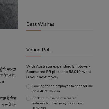
Best Wishes
Voting Poll
With Australia expanding Employer-
ਨੂੰਨੀ ਮਾਮਲਾ
Sponsored PR places to 58,040, what
 ਹੋ ਗਿਆ ਹੈ।
is your next move?
ਾਫ਼
Looking for an employer to sponsor me
on a 482/186 visa.
Sticking to the points-tested
ਜਾਂਦਾ ਹੈ ਜਿਸ
independent pathway (Subclass
ਦਾਅਵਾ ਹੈ ਕਿ
189/190).