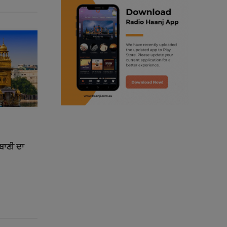
ranjodh singh
punjabi podcast australia
radio haanji updates
punjabi kahani
kitaab kahani
punjabi story
ਰਬਾਣੀ ਦਾ