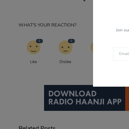
ਭਗਵੰ
WHAT'S YOUR REACTION?
Join ou
0
0
0
Like
Dislike
Love
Fu
Related Posts