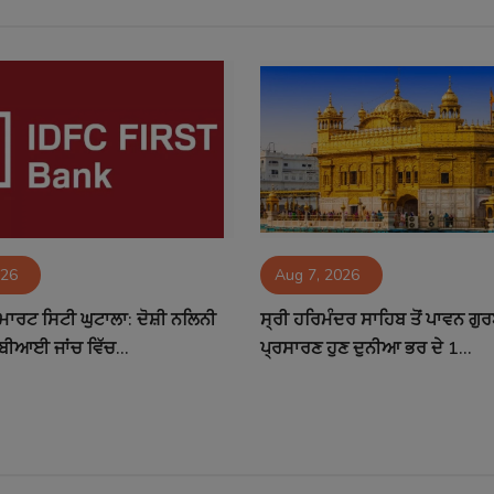
026
Aug 7, 2026
ਮਾਰਟ ਸਿਟੀ ਘੁਟਾਲਾ: ਦੋਸ਼ੀ ਨਲਿਨੀ
ਸ੍ਰੀ ਹਰਿਮੰਦਰ ਸਾਹਿਬ ਤੋਂ ਪਾਵਨ ਗੁ
ਬੀਆਈ ਜਾਂਚ ਵਿੱਚ...
ਪ੍ਰਸਾਰਣ ਹੁਣ ਦੁਨੀਆ ਭਰ ਦੇ 1...