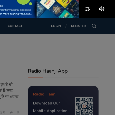
playlist_play
volume_up
/
CONTACT
LOGIN
REGISTER
Radio Haanji App
 ਰੁਪਏ ਦੀ
 ਖ਼ਿਲਾਫ਼
Radio Haanji
ਦੇ ਦਾ ਮਜ਼ਾਕ
Download Our
Mobile Application.
0
0