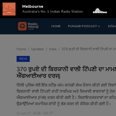
Melbourne
s
Australia's No. 1 Indian Radio Station
HOME
PUNJABI PODCAST
KITA
Login
Register
Home
Home
Updates
India
370 ਰੁਪਏ ਦੀ ਬਿਰਯਾਨੀ ਵਾਲੀ ਟਿੱਪਣੀ ਦਾ ਮ
Punjabi Podcast
INDIA
Kitaab Kahani
370 ਰੁਪਏ ਦੀ ਬਿਰਯਾਨੀ ਵਾਲੀ ਟਿੱਪਣੀ ਦਾ ਮਾਮਲਾ:
ਐੱਫਆਈਆਰ ਦਰਜj
Gallery
ਦਿੱਲੀ ਪੁਲਿਸ ਵੱਲੋਂ ਇੱਕ ਸਟੈਂਡ-ਅੱਪ ਕਾਮੇਡੀ ਸ਼ੋਅ ਦੌਰਾਨ ਕੀਤੀ ਗਈ ਵਿ
Sponsors
ਬਿਰਯਾਨੀ' ਵਾਲੀ ਟਿੱਪਣੀ ਰਾਹੀਂ ਧਾਰਮਿਕ ਅਤੇ ਸਿਆਸੀ ਭਾਵਨਾਵਾਂ ਨੂੰ ਠੇਸ
ਐੱਫਆਈਆਰ (FIR) ਦਰਜ ਕੀਤੀ ਗਈ ਹੈ। ਸ਼ਿਕਾਇਤਕਰਤਾਵਾਂ ਦਾ ਕਹਿਣਾ ਹੈ ਕ
Matrimonial
ਉਡਾਉਂਦਿਆਂ ਸਮਾਜਿਕ ਸ਼ਾਂਤੀ ਨੂੰ ਭੰਗ ਕਰਨ ਦੀ ਕੋਸ਼ਿਸ਼ ਕੀਤੀ ਗਈ ਹੈ।
Event
Jun 17, 2026 - 03:27