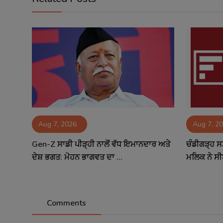
Aug 7, 2026
Aug 7, 2
Gen-Z ਸਾਡੀ ਪੀੜ੍ਹੀ ਨਾਲੋਂ ਵੱਧ ਇਮਾਨਦਾਰ ਅਤੇ
ਚੰਡੀਗੜ੍ਹ ਸ
ਦੇਸ਼ ਭਗਤ: ਮੋਹਨ ਭਾਗਵਤ ਦਾ ...
ਮਲਿਕ ਨੇ ਸੀ
Comments