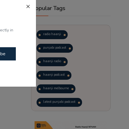
Popular Tags
ectly in
radio haanji
punjabi podcast
ibe
haanji radio
haanji podcast
haanji melbourne
latest punjabi podcast
podcast
laughter therapy
trending punjabi podcast