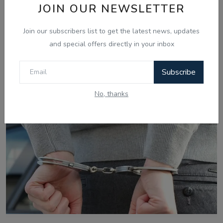
JOIN OUR NEWSLETTER
Join our subscribers list to get the latest news, updates
and special offers directly in your inbox
Aug 8, 2026
Subscribe
ਅਕਾਲ ਤਖ਼ਤ ਵੱਲੋਂ ਬਣਾਏ ਪੈਨਲ ਨੇ ਪੰਜਾਬ ਸਰਕਾਰ ਨਾਲ ਅੱਗੇ
ਗੱਲਬਾਤ ਕਰਨ ਤੋਂ...
No, thanks