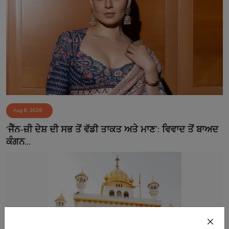
Aug 8, 2026
‘ਜੈੱਨ-ਜ਼ੀ ਦੇਸ਼ ਦੀ ਸਭ ਤੋਂ ਵੱਡੀ ਤਾਕਤ ਅਤੇ ਮਾਣ’: ਵਿਵਾਦ ਤੋਂ ਬਾਅਦ
ਕੰਗਨ...