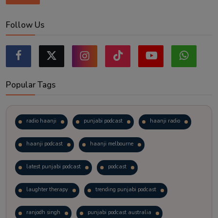
Follow Us
Popular Tags
radio haanji
punjabi podcast
haanji radio
haanji podcast
haanji melbourne
latest punjabi podcast
podcast
laughter therapy
trending punjabi podcast
ranjodh singh
punjabi podcast australia