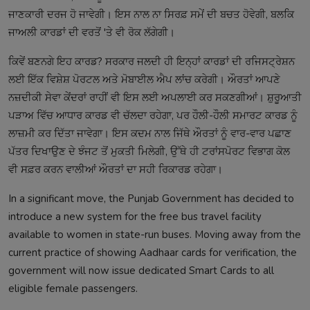
ਜਾਣਕਾਰੀ ਦਰਜ ਹੋ ਜਾਵੇਗੀ। ਇਸ ਨਾਲ ਨਾ ਸਿਰਫ਼ ਸਮੇਂ ਦੀ ਬਚਤ ਹੋਵੇਗੀ, ਬਲਕਿ
ਜਾਅਲੀ ਕਾਰਡਾਂ ਦੀ ਵਰਤੋਂ 'ਤੇ ਵੀ ਰੋਕ ਲੱਗੇਗੀ।
ਕਿਵੇਂ ਬਣਨਗੇ ਇਹ ਕਾਰਡ? ਸਰਕਾਰ ਜਲਦੀ ਹੀ ਇਨ੍ਹਾਂ ਕਾਰਡਾਂ ਦੀ ਰਜਿਸਟ੍ਰੇਸ਼ਨ
ਲਈ ਇੱਕ ਵਿਸ਼ੇਸ਼ ਪੋਰਟਲ ਅਤੇ ਮੋਬਾਈਲ ਐਪ ਲਾਂਚ ਕਰੇਗੀ। ਔਰਤਾਂ ਆਪਣੇ
ਨਜ਼ਦੀਕੀ ਸੇਵਾ ਕੇਂਦਰਾਂ ਰਾਹੀਂ ਵੀ ਇਸ ਲਈ ਅਪਲਾਈ ਕਰ ਸਕਣਗੀਆਂ। ਸ਼ੁਰੂਆਤੀ
ਪੜਾਅ ਵਿੱਚ ਆਧਾਰ ਕਾਰਡ ਵੀ ਚੱਲਦਾ ਰਹੇਗਾ, ਪਰ ਹੌਲੀ-ਹੌਲੀ ਸਮਾਰਟ ਕਾਰਡ ਨੂੰ
ਲਾਜ਼ਮੀ ਕਰ ਦਿੱਤਾ ਜਾਵੇਗਾ। ਇਸ ਕਦਮ ਨਾਲ ਜਿੱਥੇ ਔਰਤਾਂ ਨੂੰ ਵਾਰ-ਵਾਰ ਪਛਾਣ
ਪੱਤਰ ਦਿਖਾਉਣ ਦੇ ਝੰਜਟ ਤੋਂ ਮੁਕਤੀ ਮਿਲੇਗੀ, ਉੱਥੇ ਹੀ ਟਰਾਂਸਪੋਰਟ ਵਿਭਾਗ ਕੋਲ
ਵੀ ਸਫ਼ਰ ਕਰਨ ਵਾਲੀਆਂ ਔਰਤਾਂ ਦਾ ਸਹੀ ਰਿਕਾਰਡ ਰਹੇਗਾ।
In a significant move, the Punjab Government has decided to
introduce a new system for the free bus travel facility
available to women in state-run buses. Moving away from the
current practice of showing Aadhaar cards for verification, the
government will now issue dedicated Smart Cards to all
eligible female passengers.