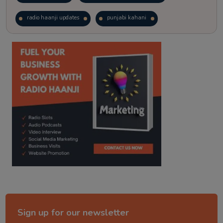
radio haanji updates
punjabi kahani
kitaab kahani
punjabi story
Sign up for our newsletter