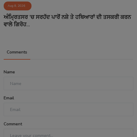
Aug 8, 2026
ਅੰਮ੍ਰਿਤਸਰ 'ਚ ਸਰਹੱਦ ਪਾਰੋਂ ਨਸ਼ੇ ਤੇ ਹਥਿਆਰਾਂ ਦੀ ਤਸਕਰੀ ਕਰਨ
ਵਾਲੇ ਗਿਰੋਹ...
Comments
Name
Email
Comment