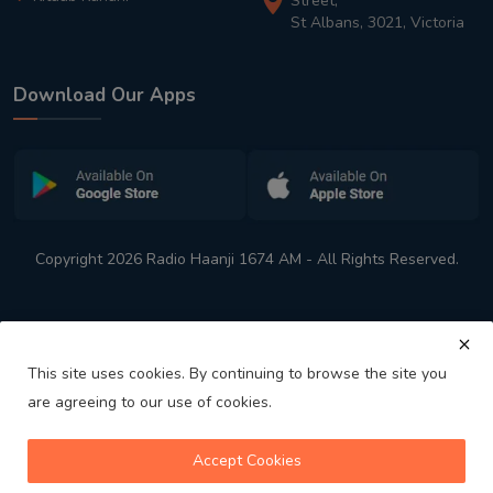
Street,
St Albans, 3021, Victoria
Download Our Apps
Copyright 2026 Radio Haanji 1674 AM - All Rights Reserved.
This site uses cookies. By continuing to browse the site you
are agreeing to our use of cookies.
Melbourne
Australia's No. 1 Indian Radio Station
Accept Cookies
volume_up