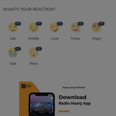
WHAT'S YOUR REACTION?
0
0
0
0
0
Like
Dislike
Love
Funny
Angry
0
0
Sad
Wow