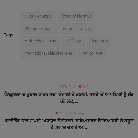
oil tanker attack
Strait of Hormuz
US Iran tensions
crude oil prices
Tags:
Middle East crisis
US Navy
Pentagon
international shipping lane
Iran conflict
PREVIOUS NEWS
ਵੈਨੇਜ਼ੁਏਲਾ 'ਚ ਭੂਚਾਲ ਕਾਰਨ ਮਚੀ ਕੰਗਾਲੀ ਤੇ ਤਬਾਹੀ: ਮਲਬੇ 'ਚੋਂ ਆਪਣਿਆਂ ਨੂੰ ਲੱਭ
ਰਹੇ ਲੋਕ, ...
NEXT NEWS
ਥਾਈਲੈਂਡ ਵਿੱਚ ਵਾਪਰੀ ਅੰਧਾਧੁੰਦ ਗੋਲੀਬਾਰੀ: ਹਥਿਆਰਬੰਦ ਵਿਦਿਆਰਥੀ ਨੇ ਸਕੂਲ
ਤੇ ਘਰ 'ਚ ਚਲਾਈਆਂ ...