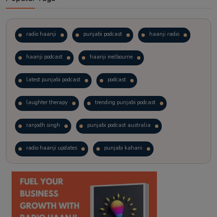
radio haanji
punjabi podcast
haanji radio
haanji podcast
haanji melbourne
latest punjabi podcast
podcast
laughter therapy
trending punjabi podcast
ranjodh singh
punjabi podcast australia
radio haanji updates
punjabi kahani
kitaab kahani
punjabi story