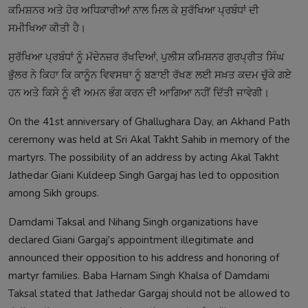
ਕਮਿਸ਼ਨਰ ਅਤੇ ਹੋਰ ਅਧਿਕਾਰੀਆਂ ਨਾਲ ਮਿਲ ਕੇ ਸੁਰੱਖਿਆ ਪ੍ਰਬੰਧਾਂ ਦੀ
ਸਮੀਖਿਆ ਕੀਤੀ ਹੈ।
ਸੁਰੱਖਿਆ ਪ੍ਰਬੰਧਾਂ ਨੂੰ ਮੱਦੇਨਜ਼ਰ ਰੱਖਦਿਆਂ, ਪੁਲੀਸ ਕਮਿਸ਼ਨਰ ਗੁਰਪ੍ਰੀਤ ਸਿੰਘ
ਭੁੱਲਰ ਨੇ ਕਿਹਾ ਕਿ ਕਾਨੂੰਨ ਵਿਵਸਥਾ ਨੂੰ ਬਣਾਈ ਰੱਖਣ ਲਈ ਸਖ਼ਤ ਕਦਮ ਚੁੱਕੇ ਗਏ
ਹਨ ਅਤੇ ਕਿਸੇ ਨੂੰ ਵੀ ਅਮਨ ਭੰਗ ਕਰਨ ਦੀ ਆਗਿਆ ਨਹੀਂ ਦਿੱਤੀ ਜਾਵੇਗੀ।
On the 41st anniversary of Ghallughara Day, an Akhand Path
ceremony was held at Sri Akal Takht Sahib in memory of the
martyrs. The possibility of an address by acting Akal Takht
Jathedar Giani Kuldeep Singh Gargaj has led to opposition
among Sikh groups.
Damdami Taksal and Nihang Singh organizations have
declared Giani Gargaj's appointment illegitimate and
announced their opposition to his address and honoring of
martyr families. Baba Harnam Singh Khalsa of Damdami
Taksal stated that Jathedar Gargaj should not be allowed to