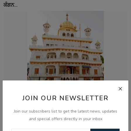
ਕੰਗਨ...
Aug 8, 2026
JOIN OUR NEWSLETTER
ਅਕਾਲ ਤਖ਼ਤ ਵੱਲੋਂ ਬਣਾਏ ਪੈਨਲ ਨੇ ਪੰਜਾਬ ਸਰਕਾਰ ਨਾਲ ਅੱਗੇ
ਗੱਲਬਾਤ ਕਰਨ ਤੋਂ...
Join our subscribers list to get the latest news, updates
and special offers directly in your inbox