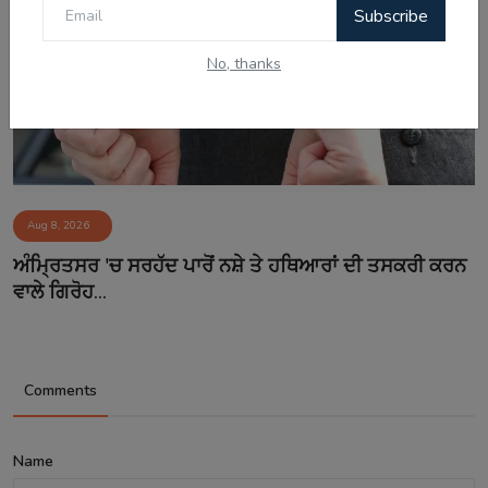
Subscribe
No, thanks
Aug 8, 2026
ਅੰਮ੍ਰਿਤਸਰ 'ਚ ਸਰਹੱਦ ਪਾਰੋਂ ਨਸ਼ੇ ਤੇ ਹਥਿਆਰਾਂ ਦੀ ਤਸਕਰੀ ਕਰਨ
ਵਾਲੇ ਗਿਰੋਹ...
Comments
Name