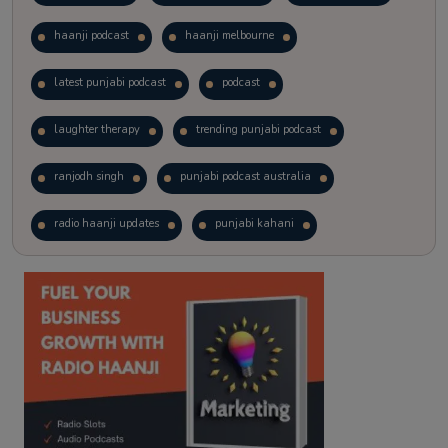
haanji podcast
haanji melbourne
latest punjabi podcast
podcast
laughter therapy
trending punjabi podcast
ranjodh singh
punjabi podcast australia
radio haanji updates
punjabi kahani
kitaab kahani
punjabi story