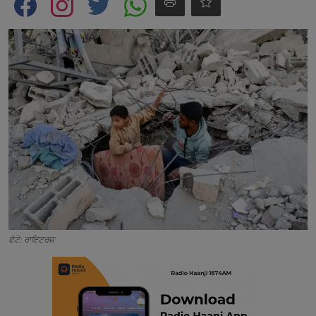
Contact
ਫੋਟੋ: ਰਾਇਟਰਜ਼