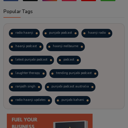
Popular Tags
radio haanji
punjabi podcast
haanji radio
haanji podcast
haanji melbourne
latest punjabi podcast
podcast
laughter therapy
trending punjabi podcast
ranjodh singh
punjabi podcast australia
radio haanji updates
punjabi kahani
kitaab kahani
punjabi story