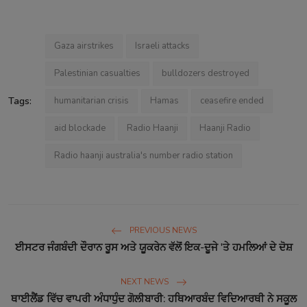
Gaza airstrikes
Israeli attacks
Palestinian casualties
bulldozers destroyed
Tags:
humanitarian crisis
Hamas
ceasefire ended
aid blockade
Radio Haanji
Haanji Radio
Radio haanji australia's number radio station
PREVIOUS NEWS
ਈਸਟਰ ਜੰਗਬੰਦੀ ਦੌਰਾਨ ਰੂਸ ਅਤੇ ਯੂਕਰੇਨ ਵੱਲੋਂ ਇਕ-ਦੂਜੇ 'ਤੇ ਹਮਲਿਆਂ ਦੇ ਦੋਸ਼​
NEXT NEWS
ਥਾਈਲੈਂਡ ਵਿੱਚ ਵਾਪਰੀ ਅੰਧਾਧੁੰਦ ਗੋਲੀਬਾਰੀ: ਹਥਿਆਰਬੰਦ ਵਿਦਿਆਰਥੀ ਨੇ ਸਕੂਲ