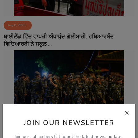
Aug 8, 2026
ਥਾਈਲੈਂਡ ਵਿੱਚ ਵਾਪਰੀ ਅੰਧਾਧੁੰਦ ਗੋਲੀਬਾਰੀ: ਹਥਿਆਰਬੰਦ
ਵਿਦਿਆਰਥੀ ਨੇ ਸਕੂਲ ...
JOIN OUR NEWSLETTER
Aug 8, 2026
Join our subscribers list to get the latest news, updates