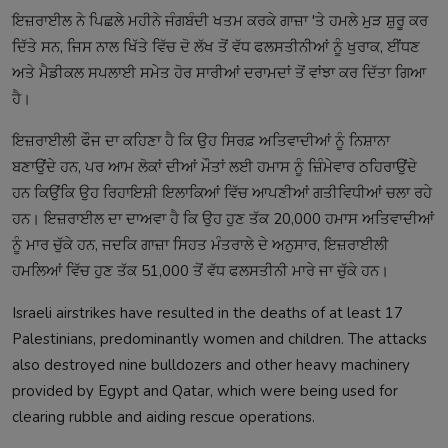
ਇਜ਼ਰਾਈਲ ਨੇ ਪਿਛਲੇ ਮਹੀਨੇ ਜੰਗਬੰਦੀ ਖਤਮ ਕਰਕੇ ਗਾਜ਼ਾ 'ਤੇ ਹਮਲੇ ਮੁੜ ਸ਼ੁਰੂ ਕਰ
ਦਿੱਤੇ ਸਨ, ਜਿਸ ਨਾਲ ਖਿੱਤੇ ਵਿੱਚ ਦੋ ਲੱਖ ਤੋਂ ਵੱਧ ਫਲਸਤੀਨੀਆਂ ਨੂੰ ਖੁਰਾਕ, ਈਂਧਣ
ਅਤੇ ਮੈਡੀਕਲ ਸਪਲਾਈ ਸਮੇਤ ਹੋਰ ਸਾਰੀਆਂ ਦਰਾਮਦਾਂ ਤੋਂ ਵਾਂਝਾ ਕਰ ਦਿੱਤਾ ਗਿਆ
ਹੈ। ​
ਇਜ਼ਰਾਈਲੀ ਫੌਜ ਦਾ ਕਹਿਣਾ ਹੈ ਕਿ ਉਹ ਸਿਰਫ਼ ਅਤਿਵਾਦੀਆਂ ਨੂੰ ਨਿਸ਼ਾਨਾ
ਬਣਾਉਂਦੇ ਹਨ, ਪਰ ਆਮ ਲੋਕਾਂ ਦੀਆਂ ਮੌਤਾਂ ਲਈ ਹਮਾਸ ਨੂੰ ਜ਼ਿੰਮੇਵਾਰ ਠਹਿਰਾਉਂਦੇ
ਹਨ ਕਿਉਂਕਿ ਉਹ ਰਿਹਾਇਸ਼ੀ ਇਲਾਕਿਆਂ ਵਿੱਚ ਆਪਣੀਆਂ ਗਤੀਵਿਧੀਆਂ ਚਲਾ ਰਹੇ
ਹਨ। ਇਜ਼ਰਾਈਲ ਦਾ ਦਾਅਵਾ ਹੈ ਕਿ ਉਹ ਹੁਣ ਤੱਕ 20,000 ਹਮਾਸ ਅਤਿਵਾਦੀਆਂ
ਨੂੰ ਮਾਰ ਚੁੱਕੇ ਹਨ, ਜਦਕਿ ਗਾਜ਼ਾ ਸਿਹਤ ਮੰਤਰਾਲੇ ਦੇ ਅਨੁਸਾਰ, ਇਜ਼ਰਾਈਲੀ
ਹਮਲਿਆਂ ਵਿੱਚ ਹੁਣ ਤੱਕ 51,000 ਤੋਂ ਵੱਧ ਫਲਸਤੀਨੀ ਮਾਰੇ ਜਾ ਚੁੱਕੇ ਹਨ।
Israeli airstrikes have resulted in the deaths of at least 17
Palestinians, predominantly women and children. The attacks
also destroyed nine bulldozers and other heavy machinery
provided by Egypt and Qatar, which were being used for
clearing rubble and aiding rescue operations.