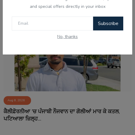
ਸ੍ਰੀਲੰਕਾ ਦੀਆਂ ਦੋ ਜੇਲ੍ਹਾਂ ਵਿੱਚ ਭੜਕੀ ਹਿੰਸਾ, 3 ਕੈਦੀਆਂ ਦੀ ਮੌਤ
and special offers directly in your inbox
ਅਤੇ 23...
Subscribe
No, thanks
Aug 8, 2026
ਕੈਲੀਫ਼ੋਰਨੀਆ 'ਚ ਪੰਜਾਬੀ ਨੌਜਵਾਨ ਦਾ ਗੋਲੀਆਂ ਮਾਰ ਕੇ ਕਤਲ,
ਪਟਿਆਲਾ ਜ਼ਿਲ੍ਹ...