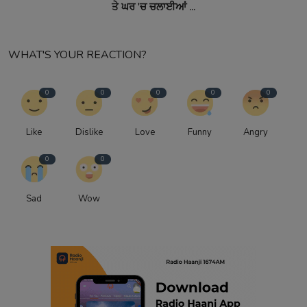
ਤੇ ਘਰ 'ਚ ਚਲਾਈਆਂ ...
WHAT'S YOUR REACTION?
0
0
0
0
0
Like
Dislike
Love
Funny
Angry
0
0
Sad
Wow