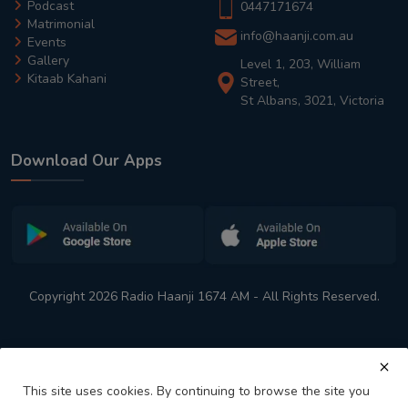
Podcast
0447171674
Matrimonial
info@haanji.com.au
Events
Gallery
Level 1, 203, William
Kitaab Kahani
Street,
St Albans, 3021, Victoria
Download Our Apps
Copyright 2026 Radio Haanji 1674 AM - All Rights Reserved.
This site uses cookies. By continuing to browse the site you