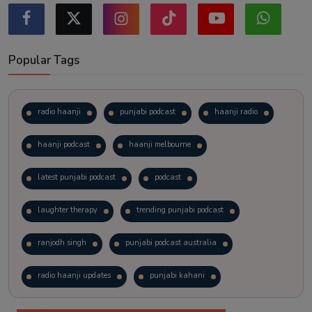
Popular Tags
radio haanji
punjabi podcast
haanji radio
haanji podcast
haanji melbourne
latest punjabi podcast
podcast
laughter therapy
trending punjabi podcast
ranjodh singh
punjabi podcast australia
radio haanji updates
punjabi kahani
kitaab kahani
punjabi story