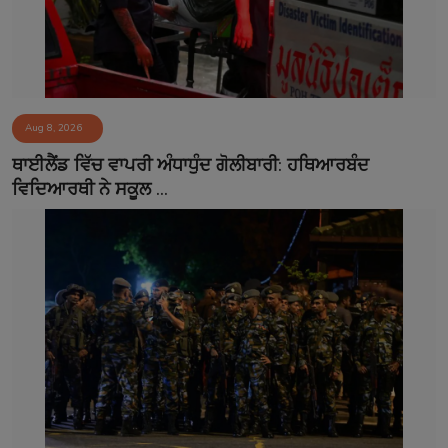
Aug 8, 2026
ਥਾਈਲੈਂਡ ਵਿੱਚ ਵਾਪਰੀ ਅੰਧਾਧੁੰਦ ਗੋਲੀਬਾਰੀ: ਹਥਿਆਰਬੰਦ
ਵਿਦਿਆਰਥੀ ਨੇ ਸਕੂਲ ...