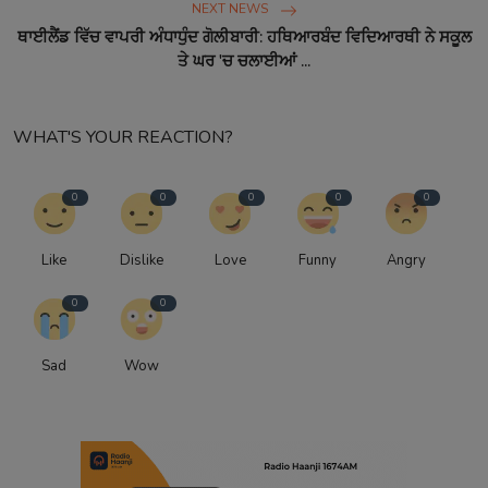
NEXT NEWS
ਥਾਈਲੈਂਡ ਵਿੱਚ ਵਾਪਰੀ ਅੰਧਾਧੁੰਦ ਗੋਲੀਬਾਰੀ: ਹਥਿਆਰਬੰਦ ਵਿਦਿਆਰਥੀ ਨੇ ਸਕੂਲ
ਤੇ ਘਰ 'ਚ ਚਲਾਈਆਂ ...
WHAT'S YOUR REACTION?
0
0
0
0
0
Like
Dislike
Love
Funny
Angry
0
0
Sad
Wow