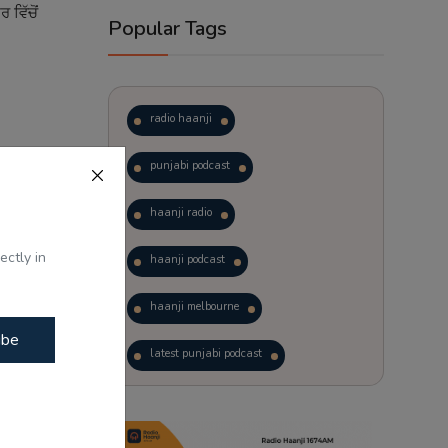
ਵਿੱਚੋਂ
Popular Tags
radio haanji
punjabi podcast
haanji radio
ectly in
haanji podcast
ਡੋਨਾਲਡ ਟਰੰਪ
haanji melbourne
ibe
latest punjabi podcast
podcast
laughter therapy
trending punjabi podcast