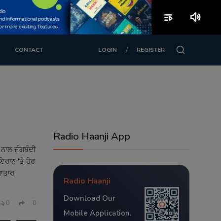
playlist_play
volume_up
/
CONTACT
LOGIN
REGISTER
Radio Haanji App
ਨਾਲ ਜੰਗਬੰਦੀ
ਇਰਾਨ 'ਤੇ ਹੋਰ
ਗਾਤਾਰ
Radio Haanji
Download Our
0
0
Mobile Application.