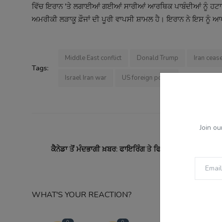
ਵਿੱਚ ਇਰਾਨ 'ਤੇ ਲਗਾਈਆਂ ਗਈਆਂ ਸਾਰੀਆਂ ਆਰਥਿਕ ਪਾਬੰਦੀਆਂ ਨੂੰ ਹਟਾਉਣਾ
ਅਮਰੀਕੀ ਲੜਾਕੂ ਫ਼ੌਜਾਂ ਦੀ ਪੂਰੀ ਵਾਪਸੀ ਸ਼ਾਮਲ ਹੈ। ਇਰਾਨ ਨੇ ਇਸ ਨੂੰ ਆ
Middle East conflict
Donald Trump
Iran cease
Tags:
Israel Iran war
US foreign policy
Join ou
PREVI
ਕੈਨੇਡਾ ਤੋਂ ਮੰਦਭਾਗੀ ਖ਼ਬਰ: ਫਾਇਰਿੰਗ ਤੇ ਫਿਰੌਤੀ ਮਾਮਲੇ 'ਚ 2 ਪੰਜ
WHAT'S YOUR REACTION?