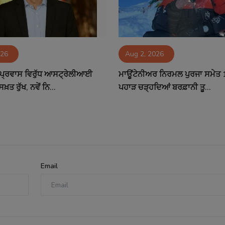
026
Aug 2, 2026
ੀ ਪ੍ਰਵਾਸ ਵਿਰੁੱਧ ਆਸਟ੍ਰੇਲੀਆਈ
ਮਾਊਂਟੇਨੀਅਰ ਨਿਰਮਲ ਪੁਰਜਾ ਸਮੇਤ 1
ਤ ਰੁੱਖ, ਨਵੇਂ ਨਿ...
ਪਹਾੜ ਚੜ੍ਹਦਿਆਂ ਬਰਫ਼ਾਨੀ ਤੂ...
Email