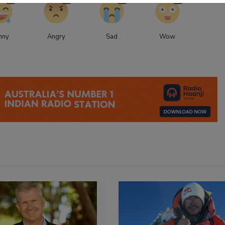
0
0
0
0
nny
Angry
Sad
Wow