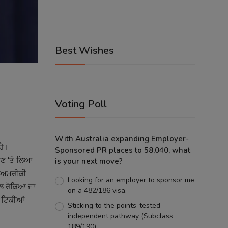
Best Wishes
Voting Poll
With Australia expanding Employer-
ਹੈ।
Sponsored PR places to 58,040, what
ਹਿਣ 'ਤੇ ਲਿਆ
is your next move?
ਤੇ ਅਮਰੀਕੀ
Looking for an employer to sponsor me
ਹਾਲ ਰੋਕਿਆ ਜਾ
on a 482/186 visa.
 ਟਿਕੀਆਂ
Sticking to the points-tested
independent pathway (Subclass
189/190).