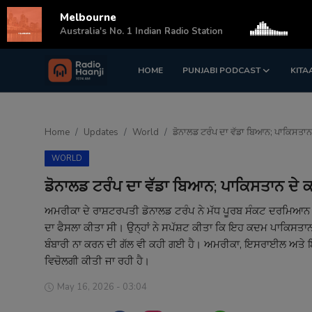
Melbourne
s
Australia's No. 1 Indian Radio Station
HOME
PUNJABI PODCAST
KITA
Login
Register
Home
Home
Updates
World
ਡੋਨਾਲਡ ਟਰੰਪ ਦਾ ਵੱਡਾ ਬਿਆਨ; ਪਾਕਿਸਤਾਨ
Punjabi Podcast
WORLD
Kitaab Kahani
ਡੋਨਾਲਡ ਟਰੰਪ ਦਾ ਵੱਡਾ ਬਿਆਨ; ਪਾਕਿਸਤਾਨ ਦੇ 
Gallery
ਅਮਰੀਕਾ ਦੇ ਰਾਸ਼ਟਰਪਤੀ ਡੋਨਾਲਡ ਟਰੰਪ ਨੇ ਮੱਧ ਪੂਰਬ ਸੰਕਟ ਦਰਮਿਆਨ ਇ
ਦਾ ਫੈਸਲਾ ਕੀਤਾ ਸੀ। ਉਨ੍ਹਾਂ ਨੇ ਸਪੱਸ਼ਟ ਕੀਤਾ ਕਿ ਇਹ ਕਦਮ ਪਾਕਿਸਤਾਨ 
Sponsors
ਬੰਬਾਰੀ ਨਾ ਕਰਨ ਦੀ ਗੱਲ ਵੀ ਕਹੀ ਗਈ ਹੈ। ਅਮਰੀਕਾ, ਇਸਰਾਈਲ ਅਤੇ ਇ
ਵਿਚੋਲਗੀ ਕੀਤੀ ਜਾ ਰਹੀ ਹੈ।
Matrimonial
May 16, 2026 - 03:04
Event