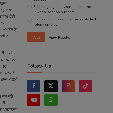
ਰਨਾਕ
Exploring regional visas despite the
ਰ੍ਹਾਂ ਬੰਦ
lower allocation numbers.
ਭਾਵਿਤ ਹੋਈ
Just waiting to see how the points test
ਣ ਲਈ
reform unfolds.
 ਅਪ੍ਰੈਲ ਨੂੰ
ੇ ਵਧਾਇਆ
Vote
View Results
 ਦੀ ਬੇਨਤੀ
ੀਂ ਪਾਕਿਸਤਾਨ
Follow Us
ੈ, ਪਰ
ਇਰਾਨ ਆਪਣੇ
ਿਸ ਨਾਲ ਆਲਮੀ
ਚੱਲ ਚੁੱਕੇ
ਨ ਦੀ
ਇਸ ਪ੍ਰਸਤਾਵ