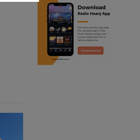
ranjodh singh
punjabi podcast australia
radio haanji updates
punjabi kahani
kitaab kahani
punjabi story