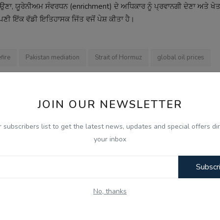
, ਯੂਰੇਨੀਅਮ ਸੰਵਰਧਨ (enrichment) ਦੇ ਅਧਿਕਾਰ ਨੂੰ ਪ੍ਰਵਾਨਗੀ ਦੇਣਾ ਅਤੇ ਖੇਤਰ 
ਪਣੀ ਇੱਕ ਵੱਡੀ ਇਤਿਹਾਸਕ ਜਿੱਤ ਵਜੋਂ ਪੇਸ਼ ਕੀਤਾ ਹੈ।
fire
Pakistan mediation
Strait of Hormuz
global oil prices
JOIN OUR NEWSLETTER
r subscribers list to get the latest news, updates and special offers dir
OUS NEWS
NEXT NEWS
your inbox
ਾਬੀ ਨੌਜਵਾਨ
ਪੱਛਮੀ ਏਸ਼ੀਆ ਸੰਕਟ: ਇਰਾਨ ਨਾਲ ਸੋਮਵਾਰ ਤੋਂ ਸ਼ੁਰੂ ਹੋਵੇਗੀ ਗੱਲਬਾਤ, 
ਗ੍ਰਿਫ਼ਤਾਰ
ਦਾ ਬਿਆਨ
Subscr
No, thanks