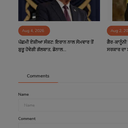
Aug 4, 2026
Aug 2, 2
ਪੱਛਮੀ ਏਸ਼ੀਆ ਸੰਕਟ: ਇਰਾਨ ਨਾਲ ਸੋਮਵਾਰ ਤੋਂ
ਗੈਰ-ਕਾਨੂੰਨ
ਸ਼ੁਰੂ ਹੋਵੇਗੀ ਗੱਲਬਾਤ, ਡੋਨਾਲ...
ਸਰਕਾਰ ਦਾ ਸਖ਼
Comments
Name
Comment