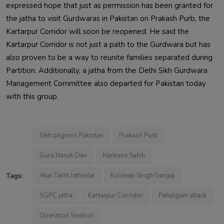
expressed hope that just as permission has been granted for 
the jatha to visit Gurdwaras in Pakistan on Prakash Purb, the 
Kartarpur Corridor will soon be reopened. He said the 
Kartarpur Corridor is not just a path to the Gurdwara but has 
also proven to be a way to reunite families separated during 
Partition. Additionally, a jatha from the Delhi Sikh Gurdwara 
Management Committee also departed for Pakistan today 
with this group.                        
Sikh pilgrims Pakistan
Prakash Purb
Guru Nanak Dev
Nankana Sahib
Tags:
Akal Takht Jathedar
Kuldeep Singh Gargaj
SGPC jatha
Kartarpur Corridor
Pahalgam attack
Operation Sindoor