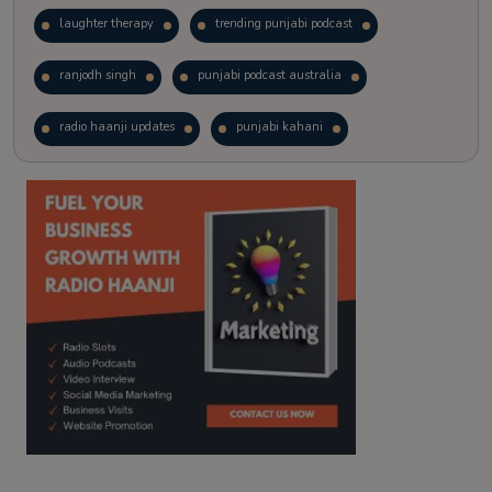
laughter therapy
trending punjabi podcast
ranjodh singh
punjabi podcast australia
radio haanji updates
punjabi kahani
kitaab kahani
punjabi story