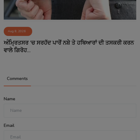
Aug 8, 2026
ਅੰਮ੍ਰਿਤਸਰ 'ਚ ਸਰਹੱਦ ਪਾਰੋਂ ਨਸ਼ੇ ਤੇ ਹਥਿਆਰਾਂ ਦੀ ਤਸਕਰੀ ਕਰਨ
ਵਾਲੇ ਗਿਰੋਹ...
Comments
Name
Email