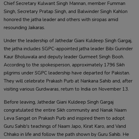
Chief Secretary Kulwant Singh Mannan, member Fumman 
Singh, Secretary Pratap Singh, and Balwinder Singh Kahlon 
honored the jatha leader and others with siropas amid 
Under the leadership of Jathedar Giani Kuldeep Singh Gargaj, 
the jatha includes SGPC-appointed jatha leader Bibi Gurinder 
Kaur Bholuwala and deputy leader Gurmeet Singh Booh. 
According to the spokesperson, approximately 1796 Sikh 
pilgrims under SGPC leadership have departed for Pakistan. 
They will celebrate Prakash Purb at Nankana Sahib and, after 
Before leaving, Jathedar Giani Kuldeep Singh Gargaj 
congratulated the entire Sikh community and Nanak Naam 
Leva Sangat on Prakash Purb and inspired them to adopt 
Guru Sahib's teachings of Naam Japo, Kirat Karo, and Vand 
Chhako in life and follow the path shown by Guru Sahib. He 