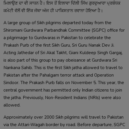
ਮਿਲਾਉਣ ਦਾ ਵੀ ਸਾਧਨ ਹੈ। ਇਸ ਤੋਂ ਇਲਾਵਾ ਦਿੱਲੀ ਸਿੱਖ ਗੁਰਦੁਆਰਾ ਪ੍ਰਬੰਧਕ 
A large group of Sikh pilgrims departed today from the 
Shiromani Gurdwara Parbandhak Committee (SGPC) office for 
a pilgrimage to Gurdwaras in Pakistan to celebrate the 
Prakash Purb of the first Sikh Guru, Sri Guru Nanak Dev Ji. 
Acting Jathedar of Sri Akal Takht, Giani Kuldeep Singh Gargaj, 
is also part of this group to pay obeisance at Gurdwara Sri 
Nankana Sahib. This is the first Sikh jatha allowed to travel to 
Pakistan after the Pahalgam terror attack and Operation 
Sindoor. The Prakash Purb falls on November 5. This year, the 
central government has permitted only Indian citizens to join 
the jatha. Previously, Non-Resident Indians (NRIs) were also 
Approximately over 2000 Sikh pilgrims will travel to Pakistan 
via the Attari-Wagah border by road. Before departure, SGPC 