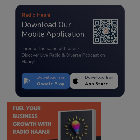
Radio Haanji
Download Our
Mobile Application.
Tired of the same old tunes?
Discover Live Radio & Diverse Podcast on
Haanji!
Download from
Download from
Google Play
App Store