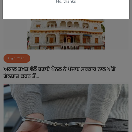
No, thanks
Aug 8, 2026
ਅਕਾਲ ਤਖ਼ਤ ਵੱਲੋਂ ਬਣਾਏ ਪੈਨਲ ਨੇ ਪੰਜਾਬ ਸਰਕਾਰ ਨਾਲ ਅੱਗੇ
ਗੱਲਬਾਤ ਕਰਨ ਤੋਂ...