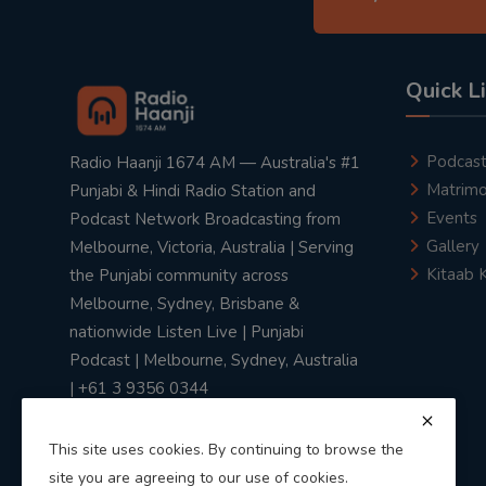
Quick L
Podcas
Radio Haanji 1674 AM — Australia's #1
Matrimo
Punjabi & Hindi Radio Station and
Events
Podcast Network Broadcasting from
Gallery
Melbourne, Victoria, Australia | Serving
Kitaab 
the Punjabi community across
Melbourne, Sydney, Brisbane &
nationwide Listen Live | Punjabi
Podcast | Melbourne, Sydney, Australia
| +61 3 9356 0344
This site uses cookies. By continuing to browse the
site you are agreeing to our use of cookies.