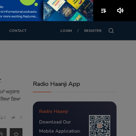
playlist_play
volume_up
/
CONTACT
LOGIN
REGISTER
ਨ
Radio Haanji App
ਯਮਾਂ ਅਨੁਸਾਰ
 ਲਈ ਲਿਆ ਗਿਆ
Radio Haanji
0
0
Download Our
Mobile Application.