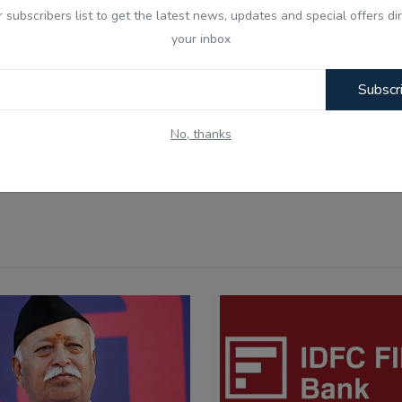
r subscribers list to get the latest news, updates and special offers dir
nny
Angry
Sad
Wow
your inbox
Subscr
No, thanks