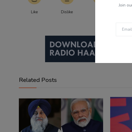
Join ou
Like
Dislike
Love
Fu
Related Posts