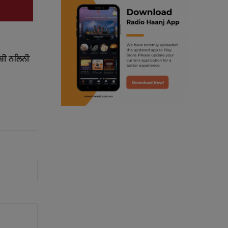
ranjodh singh
punjabi podcast australia
ਸ਼ੀ ਨਲਿਨੀ
radio haanji updates
punjabi kahani
kitaab kahani
punjabi story