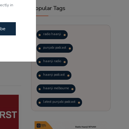
ectly in
Popular Tags
ibe
radio haanji
punjabi podcast
haanji radio
haanji podcast
haanji melbourne
latest punjabi podcast
podcast
laughter therapy
trending punjabi podcast