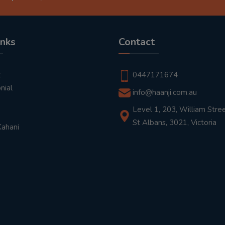
inks
Contact
t
0447171674
nial
info@haanji.com.au
Level 1, 203, William Stree
St Albans, 3021, Victoria
Kahani