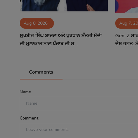
Aug 8, 2026
Aug 7, 2
ਸੁਖਬੀਰ ਸਿੰਘ ਬਾਦਲ ਅਤੇ ਪ੍ਰਧਾਨ ਮੰਤਰੀ ਮੋਦੀ
Gen-Z ਸਾਡੀ
ਦੀ ਮੁਲਾਕਾਤ ਨਾਲ ਪੰਜਾਬ ਦੀ ਸ...
ਦੇਸ਼ ਭਗਤ: 
Comments
Name
Comment