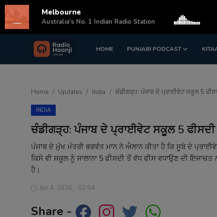
Melbourne
s
Australia's No. 1 Indian Radio Station
HOME
PUNJABI PODCAST
KITA
Login
Register
Home
Home
Updates
India
ਚੰਡੀਗੜ੍ਹ: ਪੰਜਾਬ ਦੇ ਪ੍ਰਾਈਵੇਟ ਸਕੂਲ 5 ਫੀਸਦ
Punjabi Podcast
INDIA
Kitaab Kahani
ਚੰਡੀਗੜ੍ਹ: ਪੰਜਾਬ ਦੇ ਪ੍ਰਾਈਵੇਟ ਸਕੂਲ 5 ਫੀਸਦੀ ਤ
Gallery
ਪੰਜਾਬ ਦੇ ਮੁੱਖ ਮੰਤਰੀ ਭਗਵੰਤ ਮਾਨ ਨੇ ਐਲਾਨ ਕੀਤਾ ਹੈ ਕਿ ਸੂਬੇ ਦੇ ਪ੍ਰਾ
ਕਿਸੇ ਵੀ ਸਕੂਲ ਨੂੰ ਸਾਲਾਨਾ 5 ਫੀਸਦੀ ਤੋਂ ਵੱਧ ਫੀਸ ਵਧਾਉਣ ਦੀ ਇਜਾਜ਼
Sponsors
ਹੈ।
Matrimonial
Jun 4, 2026 - 02:54
Share -
Event