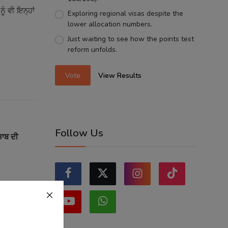
ੰ ਵੀ ਇਨ੍ਹਾਂ
Exploring regional visas despite the
lower allocation numbers.
Just waiting to see how the points test
reform unfolds.
Vote
View Results
Follow Us
ਜਾਬ ਦੀ