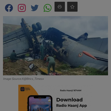
Contact
Image Source:X@Brics_Timesx