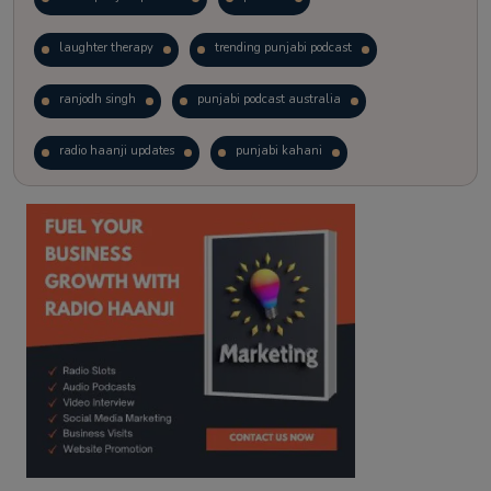
laughter therapy
trending punjabi podcast
ranjodh singh
punjabi podcast australia
radio haanji updates
punjabi kahani
kitaab kahani
punjabi story