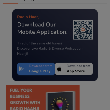
Radio Haanji
Download Our
Mobile Application.
Tired of the same old tunes?
Discover Live Radio & Diverse Podcast on
Haanji!
Download from
Download from
Google Play
App Store