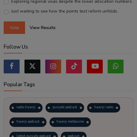
Exploring regional visas despite the lower allocation numbers.
Just waiting to see how the points test reform unfolds.
Vote
View Results
Follow Us
Popular Tags
radio haanji
punjabi podcast
haanji radio
haanji podcast
haanji melbourne
latest punjabi podcast
podcast