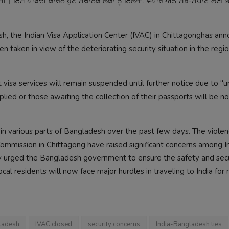
। ਇਸ ਪਾਬੰਦੀ ਕਾਰਨ ਹੁਣ ਸਥਾਨਕ ਲੋਕਾਂ ਨੂੰ ਇਲਾਜ, ਵਪਾਰ ਅਤੇ ਸੈਰ-ਸਪਾਟੇ ਲਈ 
sh, the Indian Visa Application Center (IVAC) in Chittagonghas an
en taken in view of the deteriorating security situation in the regi
t visa services will remain suspended until further notice due to "
lied or those awaiting the collection of their passports will be no
ed in various parts of Bangladesh over the past few days. The viole
ommission in Chittagong have raised significant concerns among I
ously urged the Bangladesh government to ensure the safety and secu
cal residents will now face major hurdles in traveling to India for
ladesh
IVAC closed
security concerns
India-Bangladesh ties