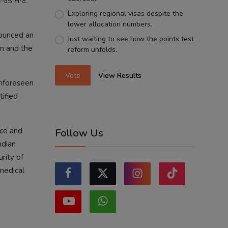
ਭਾਰਤ ਜਾਣ
Exploring regional visas despite the
lower allocation numbers.
nounced an
Just waiting to see how the points test
on and the
reform unfolds.
Vote
View Results
unforeseen
tified
nce and
Follow Us
ndian
rity of
 medical