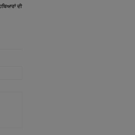
ੇ ਹਥਿਆਰਾਂ ਦੀ