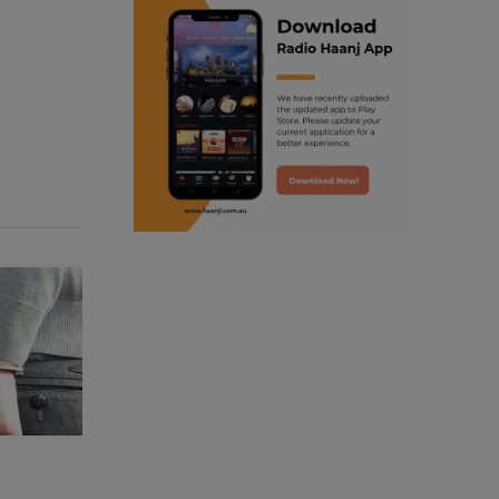
ranjodh singh
punjabi podcast australia
radio haanji updates
punjabi kahani
kitaab kahani
punjabi story