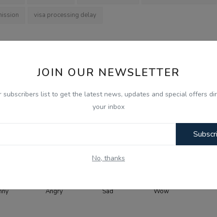
mission
visa processing delay
OUS NEWS
NEXT NEWS
JOIN OUR NEWSLETTER
ਦਾਰ ਗਰਗੱਜ
‘ਜੈੱਨ-ਜ਼ੀ ਦੇਸ਼ ਦੀ ਸਭ ਤੋਂ ਵੱਡੀ ਤਾਕਤ ਅਤੇ ਮਾਣ’: ਵਿਵਾਦ ਤੋਂ ਬਾਅਦ ਕੰ
r subscribers list to get the latest news, updates and special offers dir
ਆ ਧਾਰਮਿ...
ਬਦਲੇ ਸੁਰ
your inbox
Subscr
0
0
0
0
No, thanks
nny
Angry
Sad
Wow