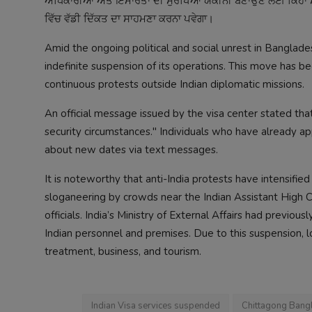
ਅਧਿਕਾਰੀਆਂ ਅਤੇ ਇਮਾਰਤਾਂ ਦੀ ਸੁਰੱਖਿਆ ਯਕੀਨੀ ਬਣਾਉਣ ਲਈ ਕਿਹਾ ਸੀ
ਵਿੱਚ ਵੱਡੀ ਦਿੱਕਤ ਦਾ ਸਾਹਮਣਾ ਕਰਨਾ ਪਵੇਗਾ।
Amid the ongoing political and social unrest in Banglade
indefinite suspension of its operations. This move has be
continuous protests outside Indian diplomatic missions.
An official message issued by the visa center stated tha
security circumstances." Individuals who have already app
about new dates via text messages.
It is noteworthy that anti-India protests have intensifi
sloganeering by crowds near the Indian Assistant High C
officials. India’s Ministry of External Affairs had previ
Indian personnel and premises. Due to this suspension, lo
treatment, business, and tourism.
Indian Visa services suspended
Chittagong Bang