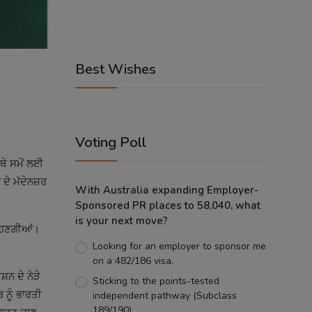
Best Wishes
Voting Poll
ਥੇ ਸਮੇਂ ਲਈ
ਦੇ ਮੱਦੇਨਜ਼ਰ
With Australia expanding Employer-
Sponsored PR places to 58,040, what
is your next move?
 ਰਹਿਣਗੀਆਂ।
Looking for an employer to sponsor me
on a 482/186 visa.
਼ਨ ਦੇ ਨੇੜੇ
Sticking to the points-tested
 ਨੂੰ ਭਾਰਤੀ
independent pathway (Subclass
189/190).