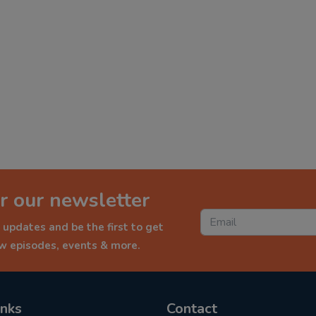
r our newsletter
 updates and be the first to get
ew episodes, events & more.
inks
Contact