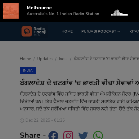
Melbourne
s
Australia's No. 1 Indian Radio Station
HOME
PUNJABI PODCAST
KITA
Login
Register
Home
Home
Updates
India
ਬੰਗਲਾਦੇਸ਼ ਦੇ ਚਟਗਾਂਵ 'ਚ ਭਾਰਤੀ ਵੀਜ਼ਾ ਸੇਵਾ
Punjabi Podcast
INDIA
Kitaab Kahani
ਬੰਗਲਾਦੇਸ਼ ਦੇ ਚਟਗਾਂਵ 'ਚ ਭਾਰਤੀ ਵੀਜ਼ਾ ਸੇਵਾਵਾ
Gallery
ਬੰਗਲਾਦੇਸ਼ ਦੇ ਚਟਗਾਂਵ ਵਿੱਚ ਸਥਿਤ ਭਾਰਤੀ ਵੀਜ਼ਾ ਐਪਲੀਕੇਸ਼ਨ ਸੈਂਟਰ (I
ਦਿੱਤੀਆਂ ਹਨ। ਇਹ ਫੈਸਲਾ ਚਟਗਾਂਵ ਵਿੱਚ ਭਾਰਤੀ ਸਹਾਇਕ ਹਾਈ ਕਮਿਸ਼ਨ ਦ
Sponsors
ਅਨੁਸਾਰ, ਜਦੋਂ ਤੱਕ ਸੁਰੱਖਿਆ ਸਥਿਤੀ ਵਿੱਚ ਸੁਧਾਰ ਨਹੀਂ ਹੁੰਦਾ, ਉਦੋਂ ਤੱਕ ਸੈ
Matrimonial
Dec 22, 2025 - 01:26
Share -
Event