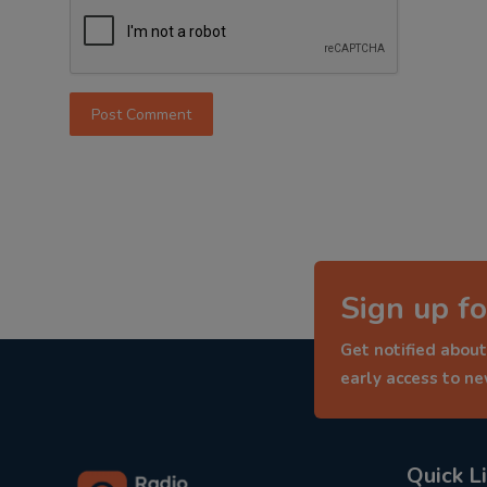
Post Comment
Sign up fo
Get notified about
early access to n
Quick L