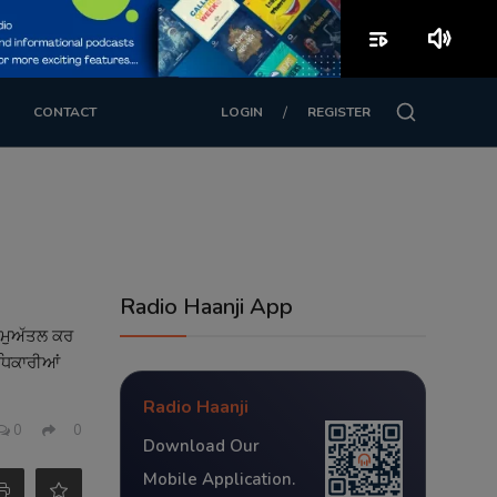
playlist_play
volume_up
/
CONTACT
LOGIN
REGISTER
Radio Haanji App
ਈ ਮੁਅੱਤਲ ਕਰ
ਅਧਿਕਾਰੀਆਂ
Radio Haanji
0
0
Download Our
Mobile Application.