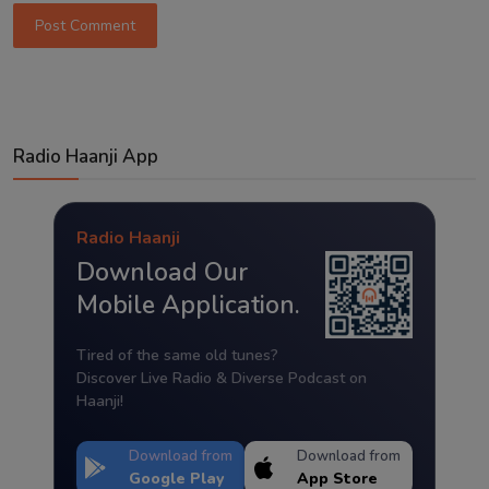
Post Comment
Radio Haanji App
Radio Haanji
Download Our
Mobile Application.
Tired of the same old tunes?
Discover Live Radio & Diverse Podcast on
Haanji!
Download from
Download from
Google Play
App Store