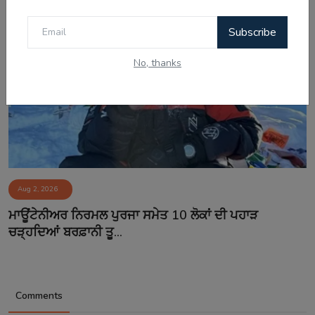
Subscribe
No, thanks
Aug 2, 2026
ਮਾਊਂਟੇਨੀਅਰ ਨਿਰਮਲ ਪੁਰਜਾ ਸਮੇਤ 10 ਲੋਕਾਂ ਦੀ ਪਹਾੜ
ਚੜ੍ਹਦਿਆਂ ਬਰਫ਼ਾਨੀ ਤੂ...
Comments