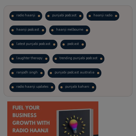
radio haanji
punjabi podcast
haanji radio
haanji podcast
haanji melbourne
latest punjabi podcast
podcast
laughter therapy
trending punjabi podcast
ranjodh singh
punjabi podcast australia
radio haanji updates
punjabi kahani
kitaab kahani
punjabi story