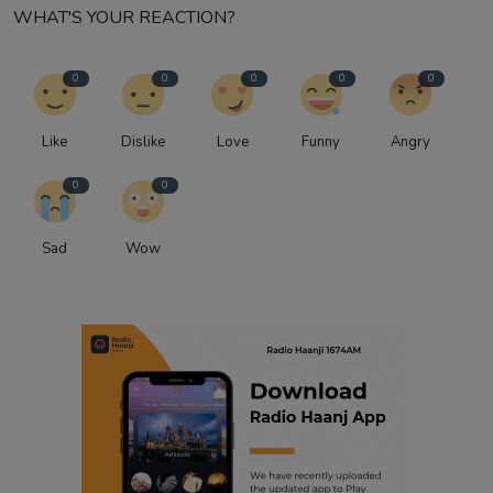
WHAT'S YOUR REACTION?
0
0
0
0
0
Like
Dislike
Love
Funny
Angry
0
0
Sad
Wow