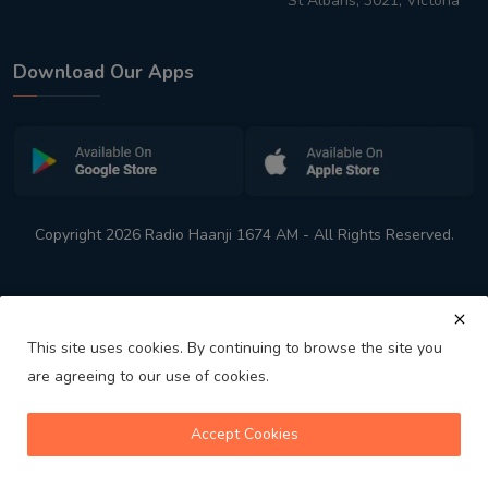
St Albans, 3021, Victoria
Download Our Apps
Copyright 2026 Radio Haanji 1674 AM - All Rights Reserved.
This site uses cookies. By continuing to browse the site you
are agreeing to our use of cookies.
Melbourne
Australia's No. 1 Indian Radio Station
Accept Cookies
volume_up
play_arrow
skip_previous
skip_next
playlist_play