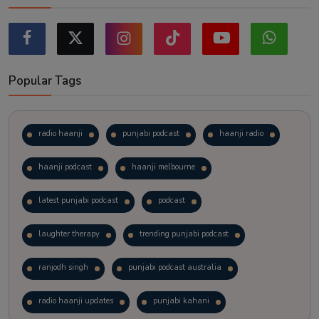
Popular Tags
radio haanji
punjabi podcast
haanji radio
haanji podcast
haanji melbourne
latest punjabi podcast
podcast
laughter therapy
trending punjabi podcast
ranjodh singh
punjabi podcast australia
radio haanji updates
punjabi kahani