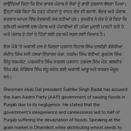
ਲਾਉਂਦਿਆਂ ਕਿਹਾ ਕਿ ਇਸ ਕਾਰਨ ਪੰਜਾਬ ਦੇ ਲੋਕਾਂ ਨੂੰ ਭਾਰੀ ਨੁਕਸਾਨ ਝੱਲਣਾ ਪਿਆ। 
ਉਨ੍ਹਾਂ ਅੱਗੇ ਕਿਹਾ ਕਿ ਹੜ੍ਹ ਪੀੜਤਾਂ ਨੂੰ ਰਾਹਤ ਦੇਣ ਦੀ ਬਜਾਏ, ਕੇਂਦਰ ਅਤੇ ਪੰਜਾਬ 
ਸਰਕਾਰ ਆਪਸ ਵਿੱਚ ਦੋਸ਼ਬਾਜ਼ੀ ਕਰ ਰਹੀਆਂ ਹਨ। ਸੁਖਬੀਰ ਨੇ ਜ਼ੋਰ ਦੇ ਕੇ ਕਿਹਾ ਕਿ 
ਸ਼੍ਰੋਮਣੀ ਅਕਾਲੀ ਦਲ ਪੰਜਾਬ ਅਤੇ ਪੰਜਾਬੀਆਂ ਦੀ ਹਮੇਸ਼ਾ ਮੁਦਈ ਪਾਰਟੀ ਰਹੀ ਹੈ 
ਇਸ ਮੌਕੇ ’ਤੇ ਅਕਾਲੀ ਦਲ ਦੇ ਜ਼ਿਲ੍ਹਾ ਪ੍ਰਧਾਨ ਨਿਹਾਲ ਸਿੰਘ ਤਲਵੰਡੀ ਭੰਗੇਰੀਆ, 
ਸੰਜੀਤ ਸਿੰਘ ਸਨੀ ਹਲਕਾ ਇੰਚਾਰਜ ਮੋਗਾ, ਤਰਸੇਮ ਸਿੰਘ ਰੱਤੀਆਂ, ਗੁਰਮੇਲ ਸਿੰਘ 
ਸਿੱਧੂ ਧਰਮਕੋਟ, ਪਰਮਜੀਤ ਸਿੰਘ ਸਰਕਲ ਪ੍ਰਧਾਨ, ਹਰਮੇਲ ਸਿੰਘ ਮੌੜ, ਬਲਜੀਤ 
ਸਿੰਘ ਕੰਗ, ਜੋਗਿੰਦਰ ਸਿੰਘ ਸੰਧੂ ਸਮੇਤ ਕਈ ਅਕਾਲੀ ਆਗੂ ਅਤੇ ਵਰਕਰ ਮੌਜੂਦ 
Shiromani Akali Dal president Sukhbir Singh Badal has accused 
the Aam Aadmi Party (AAP) government of causing floods in 
Punjab due to its negligence. He stated that the 
government’s inexperience and carelessness led to half of 
Punjab suffering the devastation of floods. Speaking at the 
grain market in Dharmkot while distributing wheat seeds to 