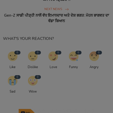
NEXT NEWS
Gen-Z ਸਾਡੀ ਪੀੜ੍ਹੀ ਨਾਲੋਂ ਵੱਧ ਇਮਾਨਦਾਰ ਅਤੇ ਦੇਸ਼ ਭਗਤ: ਮੋਹਨ ਭਾਗਵਤ ਦਾ
ਵੱਡਾ ਬਿਆਨ
WHAT'S YOUR REACTION?
0
0
0
0
0
Like
Dislike
Love
Funny
Angry
0
0
Sad
Wow