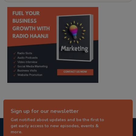
kitaab kahani
punjabi story
Sign up for our newsletter
Get notified about updates and be the first to
get early access to new episodes, events &
more.