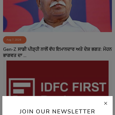
Aug 7, 2026
Gen-Z ਸਾਡੀ ਪੀੜ੍ਹੀ ਨਾਲੋਂ ਵੱਧ ਇਮਾਨਦਾਰ ਅਤੇ ਦੇਸ਼ ਭਗਤ: ਮੋਹਨ
ਭਾਗਵਤ ਦਾ ...
JOIN OUR NEWSLETTER