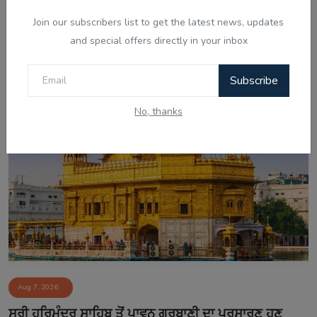
Join our subscribers list to get the latest news, updates
and special offers directly in your inbox
Aug 7, 2026
ਚੰਡੀਗੜ੍ਹ ਸਮਾਰਟ ਸਿਟੀ ਘੁਟਾਲਾ: ਦੋਸ਼ੀ ਨਲਿਨੀ ਮਲਿਕ ਨੇ
Subscribe
ਸੀਬੀਆਈ ਜਾਂਚ ਵਿੱਚ...
No, thanks
Aug 7, 2026
ਸ੍ਰੀ ਹਰਿਮੰਦਰ ਸਾਹਿਬ ਤੋਂ ਪਾਵਨ ਗੁਰਬਾਣੀ ਦਾ ਪ੍ਰਸਾਰਣ ਹੁਣ