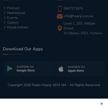
Podcast
0447171674
Matrimonial
info@haanji.com.au
Events
Gallery
Level 1, 203, William
Kitaab Kahani
Street,
St Albans, 3021, Victoria
Download Our Apps
Copyright 2026 Radio Haanji 1674 AM - All Rights Reserved.