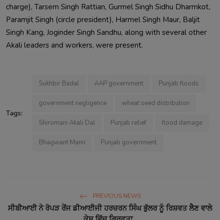
charge), Tarsem Singh Rattian, Gurmel Singh Sidhu Dharmkot, 
Paramjit Singh (circle president), Harmel Singh Maur, Baljit 
Singh Kang, Joginder Singh Sandhu, along with several other 
Akali leaders and workers, were present.                        
Sukhbir Badal
AAP government
Punjab floods
government negligence
wheat seed distribution
Tags:
Shiromani Akali Dal
Punjab relief
flood damage
Bhagwant Mann
Punjab government
PREVIOUS NEWS
ਸੀਬੀਆਈ ਨੇ ਰੋਪੜ ਰੇਂਜ ਡੀਆਈਜੀ ਹਰਚਰਨ ਸਿੰਘ ਭੁੱਲਰ ਨੂੰ ਰਿਸ਼ਵਤ ਲੈਣ ਵਾਲੇ
ਕੇਸ ਵਿੱਚ ਗ੍ਰਿਫ਼ਤਾ...