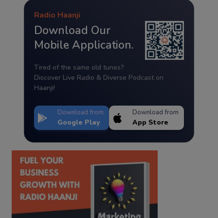
Radio Haanji
Download Our
Mobile Application.
Tired of the same old tunes?
Discover Live Radio & Diverse Podcast on
Haanji!
Download from
Download from
Google Play
App Store