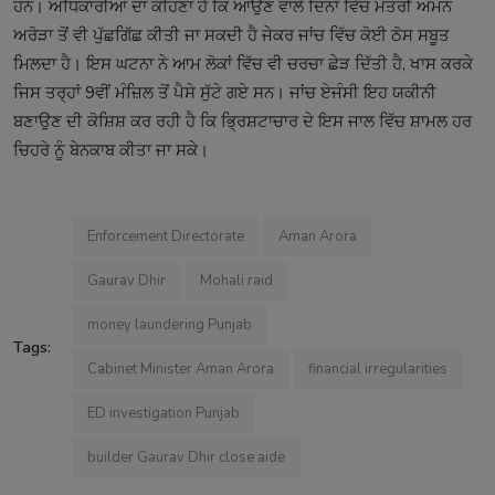
ਹਨ। ਅਧਿਕਾਰੀਆਂ ਦਾ ਕਹਿਣਾ ਹੈ ਕਿ ਆਉਣ ਵਾਲੇ ਦਿਨਾਂ ਵਿੱਚ ਮੰਤਰੀ ਅਮਨ
ਅਰੋੜਾ ਤੋਂ ਵੀ ਪੁੱਛਗਿੱਛ ਕੀਤੀ ਜਾ ਸਕਦੀ ਹੈ ਜੇਕਰ ਜਾਂਚ ਵਿੱਚ ਕੋਈ ਠੋਸ ਸਬੂਤ
ਮਿਲਦਾ ਹੈ। ਇਸ ਘਟਨਾ ਨੇ ਆਮ ਲੋਕਾਂ ਵਿੱਚ ਵੀ ਚਰਚਾ ਛੇੜ ਦਿੱਤੀ ਹੈ, ਖਾਸ ਕਰਕੇ
ਜਿਸ ਤਰ੍ਹਾਂ 9ਵੀਂ ਮੰਜ਼ਿਲ ਤੋਂ ਪੈਸੇ ਸੁੱਟੇ ਗਏ ਸਨ। ਜਾਂਚ ਏਜੰਸੀ ਇਹ ਯਕੀਨੀ
ਬਣਾਉਣ ਦੀ ਕੋਸ਼ਿਸ਼ ਕਰ ਰਹੀ ਹੈ ਕਿ ਭ੍ਰਿਸ਼ਟਾਚਾਰ ਦੇ ਇਸ ਜਾਲ ਵਿੱਚ ਸ਼ਾਮਲ ਹਰ
ਚਿਹਰੇ ਨੂੰ ਬੇਨਕਾਬ ਕੀਤਾ ਜਾ ਸਕੇ।
Enforcement Directorate
Aman Arora
Gaurav Dhir
Mohali raid
money laundering Punjab
Tags:
Cabinet Minister Aman Arora
financial irregularities
ED investigation Punjab
builder Gaurav Dhir close aide