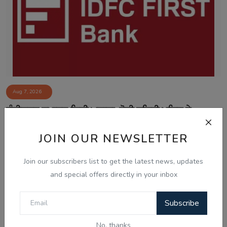
Aug 7, 2026
ਚੰਡੀਗੜ੍ਹ ਸਮਾਰਟ ਸਿਟੀ ਘੁਟਾਲਾ: ਦੋਸ਼ੀ ਨਲਿਨੀ ਮਲਿਕ ਨੇ
ਸੀਬੀਆਈ ਜਾਂਚ ਵਿੱਚ...
JOIN OUR NEWSLETTER
Join our subscribers list to get the latest news, updates
and special offers directly in your inbox
Subscribe
No, thanks