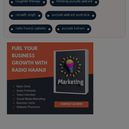
laughter therapy
trending punjabi podcast
ranjodh singh
punjabi podcast australia
radio haanji updates
punjabi kahani
kitaab kahani
punjabi story