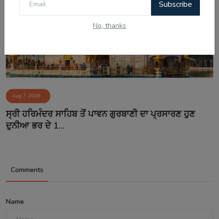
Subscribe
No, thanks
Aug 7, 2026
ਸ੍ਰੀ ਹਰਿਮੰਦਰ ਸਾਹਿਬ ਤੋਂ ਪਾਵਨ ਗੁਰਬਾਣੀ ਦਾ ਪ੍ਰਸਾਰਣ ਹੁਣ
ਦੁਨੀਆ ਭਰ ਦੇ 1...
Comments
Name