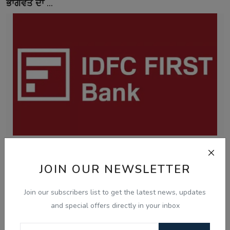
ਭਾਗਵਤ ਦਾ ...
Aug 7, 2026
JOIN OUR NEWSLETTER
ਚੰਡੀਗੜ੍ਹ ਸਮਾਰਟ ਸਿਟੀ ਘੁਟਾਲਾ: ਦੋਸ਼ੀ ਨਲਿਨੀ ਮਲਿਕ ਨੇ
ਸੀਬੀਆਈ ਜਾਂਚ ਵਿੱਚ...
Join our subscribers list to get the latest news, updates
and special offers directly in your inbox