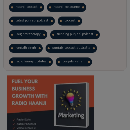
haanji podcast
haanji melbourne
latest punjabi podcast
podcast
laughter therapy
trending punjabi podcast
ranjodh singh
punjabi podcast australia
radio haanji updates
punjabi kahani
kitaab kahani
punjabi story