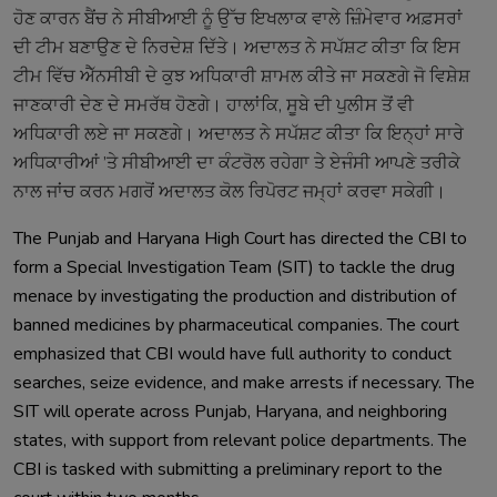
ਹੋਣ ਕਾਰਨ ਬੈਂਚ ਨੇ ਸੀਬੀਆਈ ਨੂੰ ਉੱਚ ਇਖਲਾਕ ਵਾਲੇ ਜ਼ਿੰਮੇਵਾਰ ਅਫ਼ਸਰਾਂ
ਦੀ ਟੀਮ ਬਣਾਉਣ ਦੇ ਨਿਰਦੇਸ਼ ਦਿੱਤੇ। ਅਦਾਲਤ ਨੇ ਸਪੱਸ਼ਟ ਕੀਤਾ ਕਿ ਇਸ
ਟੀਮ ਵਿੱਚ ਐੱਨਸੀਬੀ ਦੇ ਕੁਝ ਅਧਿਕਾਰੀ ਸ਼ਾਮਲ ਕੀਤੇ ਜਾ ਸਕਣਗੇ ਜੋ ਵਿਸ਼ੇਸ਼
ਜਾਣਕਾਰੀ ਦੇਣ ਦੇ ਸਮਰੱਥ ਹੋਣਗੇ। ਹਾਲਾਂਕਿ, ਸੂਬੇ ਦੀ ਪੁਲੀਸ ਤੋਂ ਵੀ
ਅਧਿਕਾਰੀ ਲਏ ਜਾ ਸਕਣਗੇ। ਅਦਾਲਤ ਨੇ ਸਪੱਸ਼ਟ ਕੀਤਾ ਕਿ ਇਨ੍ਹਾਂ ਸਾਰੇ
ਅਧਿਕਾਰੀਆਂ ’ਤੇ ਸੀਬੀਆਈ ਦਾ ਕੰਟਰੋਲ ਰਹੇਗਾ ਤੇ ਏਜੰਸੀ ਆਪਣੇ ਤਰੀਕੇ
ਨਾਲ ਜਾਂਚ ਕਰਨ ਮਗਰੋਂ ਅਦਾਲਤ ਕੋਲ ਰਿਪੋਰਟ ਜਮ੍ਹਾਂ ਕਰਵਾ ਸਕੇਗੀ।
The Punjab and Haryana High Court has directed the CBI to
form a Special Investigation Team (SIT) to tackle the drug
menace by investigating the production and distribution of
banned medicines by pharmaceutical companies. The court
emphasized that CBI would have full authority to conduct
searches, seize evidence, and make arrests if necessary. The
SIT will operate across Punjab, Haryana, and neighboring
states, with support from relevant police departments. The
CBI is tasked with submitting a preliminary report to the