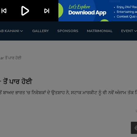
play_arrow
kip_previous
skip_next
AB KAHANI
GALLERY
SPONSORS
MATRIMONIAL
EVENT
r ਤੋਂ ਪਾਰ ਹੋਈ
ਤੋਂ ਪਾਰ ਹੋਈ
ੋਂ ਬਾਅਦ ਭਾਰਤ 'ਚ ਨਿਵੇਸ਼ਕਾਂ ਦੇ ਉਤਸ਼ਾਹ ਨੇ, ਸਟਾਕ ਮਾਰਕੀਟ ਨੂੰ ਵੀ ਨਵੇਂ ਅੰਜਾਮ ਤੱਕ