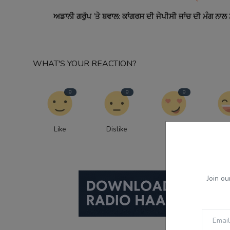
ਅਡਾਨੀ ਗਰੁੱਪ ’ਤੇ ਬਵਾਲ: ਕਾਂਗਰਸ ਦੀ ਜੇਪੀਸੀ ਜਾਂਚ ਦੀ ਮੰਗ ਨਾਲ
WHAT'S YOUR REACTION?
0
0
0
Like
Dislike
Love
Fu
Join ou