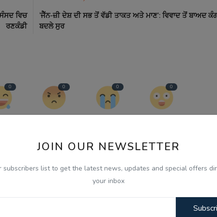
 ਸੰਸਦ ਵਿਚ
‘ਜੈੱਨ-ਜ਼ੀ ਦੇਸ਼ ਦੀ ਸਭ ਤੋਂ ਵੱਡੀ ਤਾਕਤ ਅਤੇ ਮਾਣ’: ਵਿਵਾਦ ਤੋਂ ਬਾਅਦ ਕੰ
ਰਣਕੰਡੀ
ਬਦਲੇ ਸੁਰ
0
0
0
0
nny
Angry
Sad
Wow
JOIN OUR NEWSLETTER
r subscribers list to get the latest news, updates and special offers dir
your inbox
Subscr