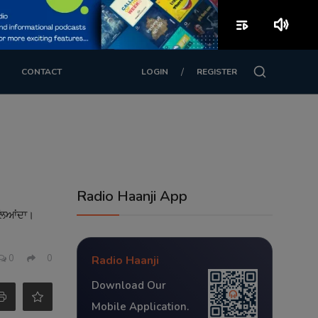
playlist_play
volume_up
/
CONTACT
LOGIN
REGISTER
Radio Haanji App
 ਲਿਆਂਦਾ।
0
0
Radio Haanji
Download Our
Mobile Application.