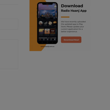
ranjodh singh
punjabi podcast australia
radio haanji updates
punjabi kahani
kitaab kahani
punjabi story