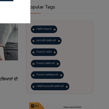
Popular Tags
radio haanji
punjabi podcast
haanji radio
haanji podcast
haanji melbourne
ੇ ਹਥਿਆਰਾਂ ਦੀ
latest punjabi podcast
podcast
laughter therapy
trending punjabi podcast