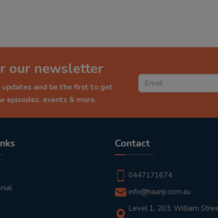
r our newsletter
 updates and be the first to get
ew episodes, events & more.
inks
Contact
t
0447171674
nial
info@haanji.com.au
Level 1, 203, William Stree