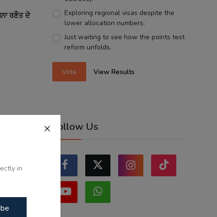
Exploring regional visas despite the
ਗਨਾ ਰਣੌਤ ਦੇ
lower allocation numbers.
Just waiting to see how the points test
reform unfolds.
Vote
View Results
Follow Us
ectly in
ibe