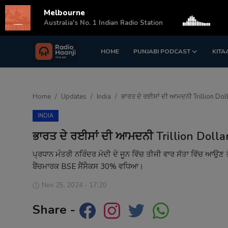
Melbourne
s
Australia's No. 1 Indian Radio Station
HOME
PUNJABI PODCAST
KITA
Login
Register
Home
Home
Updates
India
ਭਾਰਤ ਦੇ ਰਈਸਾਂ ਦੀ ਆਮਦਨੀ Trillion Dolla
Punjabi Podcast
INDIA
Kitaab Kahani
ਭਾਰਤ ਦੇ ਰਈਸਾਂ ਦੀ ਆਮਦਨੀ Trillion Dollar 
Gallery
ਪ੍ਰਧਾਨ ਮੰਤਰੀ ਨਰਿੰਦਰ ਮੋਦੀ ਦੇ ਜੂਨ ਵਿੱਚ ਤੀਜੀ ਵਾਰ ਸੱਤਾ ਵਿੱਚ ਆਉਣ ਤ
ਬੈਂਚਮਾਰਕ BSE ਸੈਂਸੈਕਸ 30% ਵਧਿਆ।
Sponsors
Nov 25, 2024 - 17:20
Matrimonial
Share -
Event