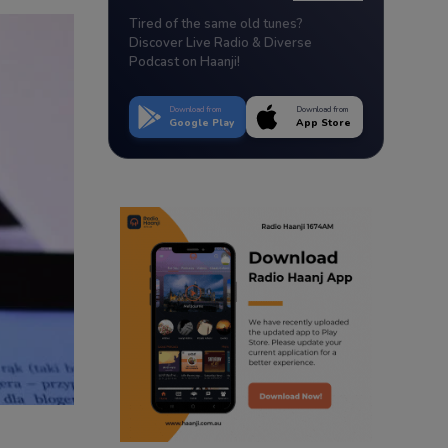
Tired of the same old tunes?
Discover Live Radio & Diverse
Podcast on Haanji!
Download from
Download from
Google Play
App Store