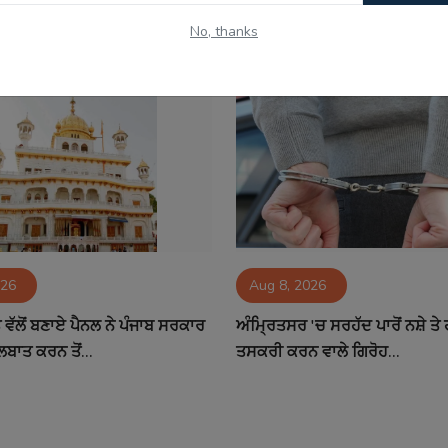
No, thanks
026
Aug 8, 2026
ਵੱਲੋਂ ਬਣਾਏ ਪੈਨਲ ਨੇ ਪੰਜਾਬ ਸਰਕਾਰ
ਅੰਮ੍ਰਿਤਸਰ 'ਚ ਸਰਹੱਦ ਪਾਰੋਂ ਨਸ਼ੇ ਤ
ਲਬਾਤ ਕਰਨ ਤੋਂ...
ਤਸਕਰੀ ਕਰਨ ਵਾਲੇ ਗਿਰੋਹ...