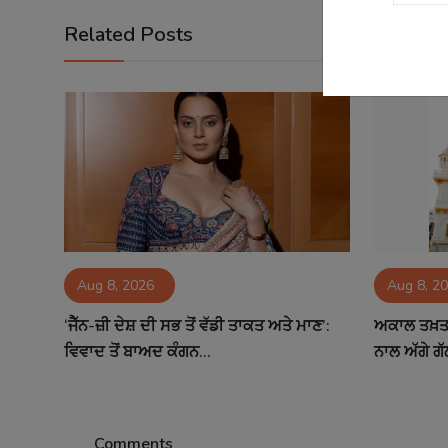
Related Posts
Aug 8, 2026
Aug 8, 2
‘ਜੈੱਨ-ਜ਼ੀ ਦੇਸ਼ ਦੀ ਸਭ ਤੋਂ ਵੱਡੀ ਤਾਕਤ ਅਤੇ ਮਾਣ’:
ਅਕਾਲ ਤਖ਼ਤ 
ਵਿਵਾਦ ਤੋਂ ਬਾਅਦ ਕੰਗਨ...
ਨਾਲ ਅੱਗੇ ਗੱ
Comments